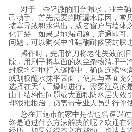
对于一些轻微的阳台漏水，业主确
己动手。首先需要判断漏水原因，常
堵塞导致积水溢出，或者窗户与墙体
化开裂。如果是地漏问题，疏通即可
问题，可以购买中性硅酮耐候密封胶
操作时，先用铲刀将老化失效的旧
除，用刷子将基面的灰尘杂物清理干
封胶均匀地打入缝隙中，确保连续饱
或刮板蘸水抹平表面，使其与基面充
选择在天气干燥时进行。需要注意的
由于结构性问题或大面积防水层失效
理很难根治，仍需请专业人员进行评
您在开远市的家中是否也曾遭遇过
终是通过什么方法解决的呢？欢迎在
经历，如果觉得本文有帮助，也请点